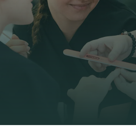
Le BP Esthétique Cosmétique Parfumerie est un
diplôme de niveau IV ouvert aux titulaires du CAP
Esthétique Cosmétique Parfumerie.
Il a pour objectif de vous permettre d’acquérir en 2
ans les
compétences nécessaires pour exercer des
prestations esthétiques et de bien-être mais aussi
assurer l’accueil, le suivi, le conseil de la clientèle.
Le BP se prépare
uniquement en apprentissage
et
forme des esthéticien(nes) hautement qualifié(e)s.