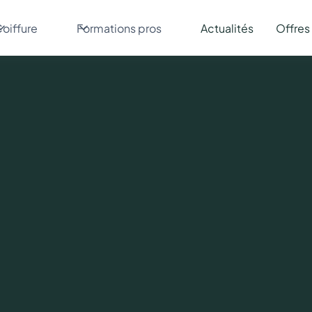
oiffure
Formations pros
Actualités
Offres
Mercredi
9
Avril
2025