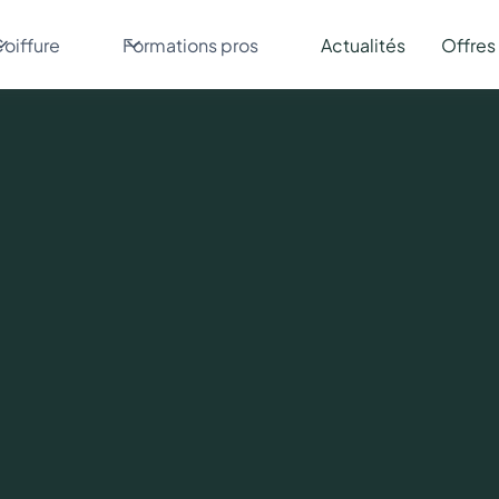
oiffure
Formations pros
Actualités
Offres
Mardi
21
Mai
2024