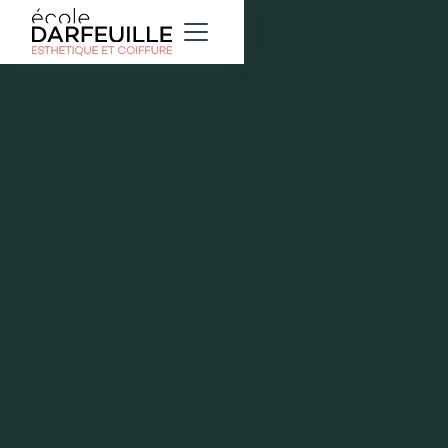
Mardi
15
Avril
2025